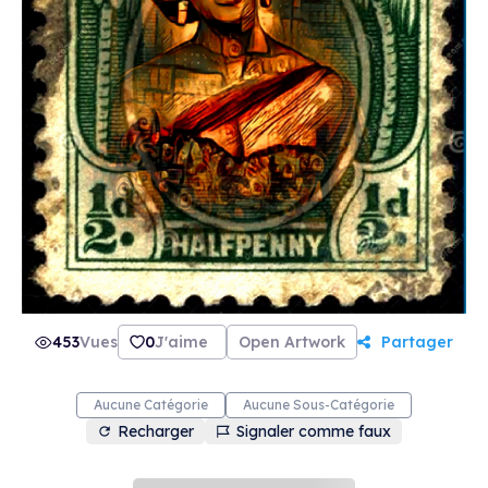
children in the family. I am in contact with this
family on a daily basis.
453
Vues
0
J'aime
Open Artwork
Partager
Aucune Catégorie
Aucune Sous-Catégorie
Recharger
Signaler comme faux