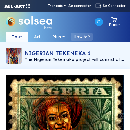
Français
Se connecter
Se Connecter
Panier
beta
Tout
Art
Plus
How to?
NIGERIAN TEKEMEKA 1
The Nigerian Tekemaka project will consist of 5
different collections each focusing on a
different aspect of Nigerian life. Each collection
will have 20 unique pieces of art combining
photography with old Nigerian stamps. My
motivation for this project is to bring
awareness and resources to assist a family in
Nigeria who are struggling with the day to day
issues of food, water, electricity, medicine,
schooling and housing. They are one family out
of millions that need help. I am not able to help
an entire country but IT is within my power to
help this one family. For those that purchase
my NFTs, I will provide a monthly update
through an online newsletter as to how this
family of 6 are faring. There are 3 adults and 3