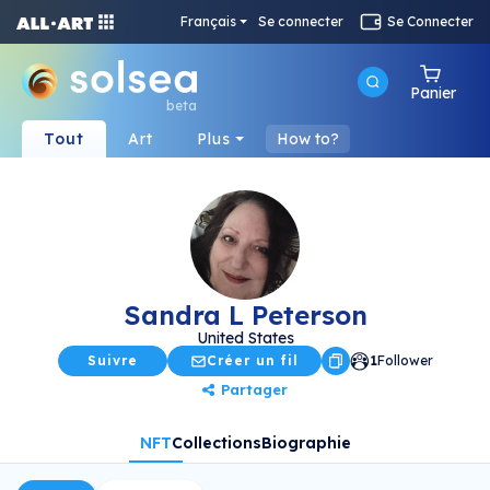
Français
Se connecter
Se Connecter
Panier
beta
Tout
Art
Plus
How to?
Sandra L Peterson
United States
Suivre
Créer un fil
1
Follower
Partager
NFT
Collections
Biographie