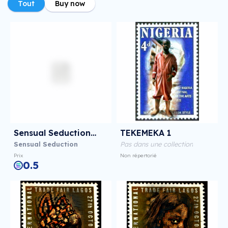
Tout
Buy now
Sensual Seduction##3
TEKEMEKA 1
Sensual Seduction
Pas dans une collection
Prix
Non répertorié
0.5