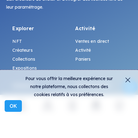
leur paramétrage.
Explorer
Activité
NFT
Ventes en direct
Créateurs
Activité
Collections
Paniers
Expositions
Pour vous offrir la meilleure expérience sur
Général
Communauté
notre plateforme, nous collectons des
cookies relatifs à vos préférences.
FAQ
Discord
OK
Comment repérer les
Twitter
Explorer
Activité
Créer
Social
Plus
contrefaçons ?
Moyen
Conditions générales
Telegram
Politique de
Instagram