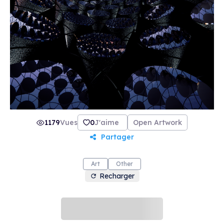
1179
Vues
0
J'aime
Open Artwork
Partager
Art
Other
Recharger