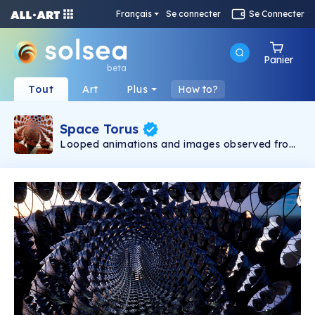
Français
Se connecter
Se Connecter
Panier
beta
Tout
Art
Plus
How to?
Space Torus
Looped animations and images observed from
within an imagined environment. Renders and
fly-throughs depict multiple states of the
environment with compositions that are both
abstract and hyperreal. Through the use of
texture, lighting and setting, multilayered visual
experiences are created