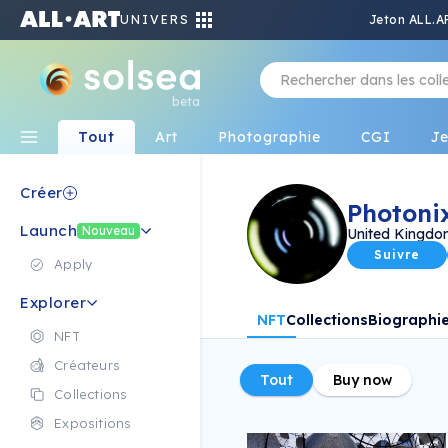
UNIVERS
Jeton ALL.A
beta
Tout
Art
Photographie
CGI
J
Créer
Photoni
Launch
Nouveau
United Kingd
Suivre
Apply
Explorer
NFT
Collections
Biographi
NFT
Créateurs
Tout
Buy now
Collections
Expositions