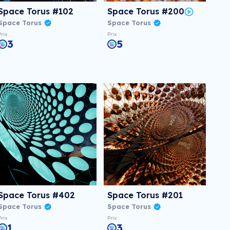
Space Torus #102
Space Torus #200
Space Torus
Space Torus
Prix
Prix
3
5
Space Torus #402
Space Torus #201
Space Torus
Space Torus
Prix
Prix
1
3