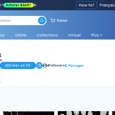
How to?
Français
RT
Acheter
$AART
$
-
Panier
eux
Utilité
Collections
Virtuel
Plus
x
om
Partager
Créer un fil
4
Followers
e