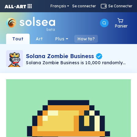
Français
Se connecter
Se Connecter
Panier
beta
Tout
Art
Plus
How to?
Solana Zombie Business
Solana Zombie Business is 10,000 randomly
infected brain-eating Zombies conducting
Business on the Solana Blockchain.