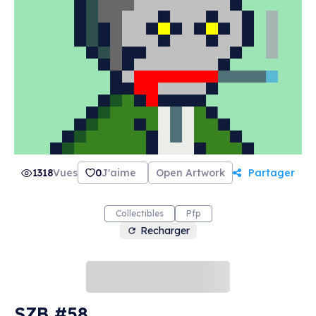
1318
Vues
0
J'aime
Open Artwork
Partager
Collectibles
Pfp
Recharger
SZB #58