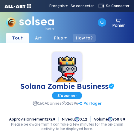
Français
Se connecter
Se Connecter
Panier
beta
Tout
Art
Plus
How to?
Solana Zombie Business
S'abonner
Partager
160
Abonnés
26596
Approvisionnement
1729
Niveau
Volume
0.12
730.89
Please be aware that it can take a few minutes for the on-chain
activity to be displayed here.