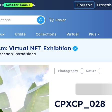
How to?
Français
RT
Acheter
$AART
$
-
Panier
eux
Utilité
Collections
Virtuel
Plus
m: Virtual NFT Exhibition
caceae x Paradisiaca
Photography
Nature
CPXCP_028