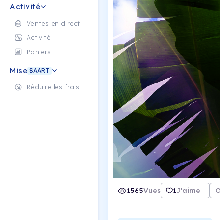
Activité
Ventes en direct
Activité
Paniers
Mise
$AART
Réduire les frais
1565
Vues
1
J'aime
O