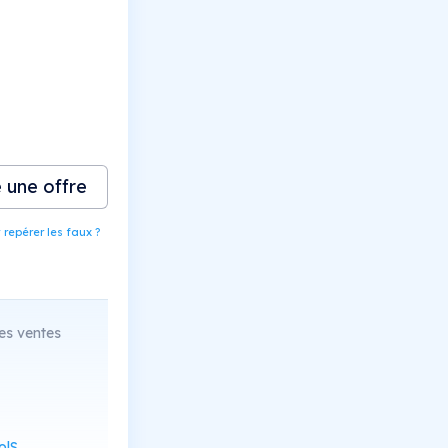
e une offre
epérer les faux ?
es ventes
Scan