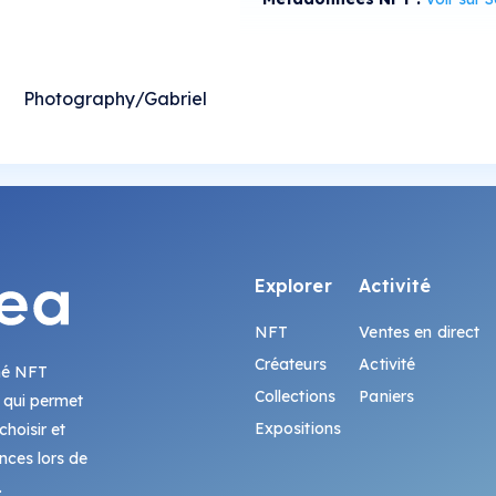
tography/Gabriel
Explorer
Activité
NFT
Ventes en direct
Créateurs
Activité
hé NFT
Collections
Paniers
 qui permet
Expositions
hoisir et
ences lors de
.