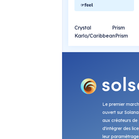
☞𝕗𝕖𝕖𝕝
Crystal Prism Pho
Karlo/CaribbeanPrism
Le premier marc
ouvert sur Solana
aux créateurs de c
d'intégrer des lic
leur paramétrage