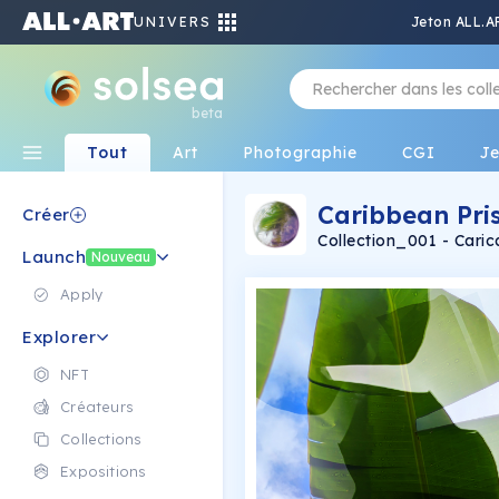
UNIVERS
Jeton ALL.A
beta
Tout
Art
Photographie
CGI
J
Caribbean Pris
Créer
Collection_001 - Cari
Launch
Nouveau
Apply
Explorer
NFT
Créateurs
Collections
Expositions