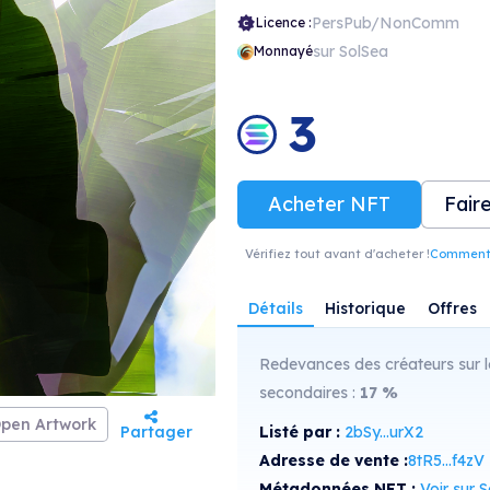
PersPub/NonComm
Licence :
sur SolSea
Monnayé
3
Acheter NFT
Fair
Vérifiez tout avant d'acheter !
Comment r
Détails
Historique
Offres
Redevances des créateurs sur l
secondaires :
17
%
pen Artwork
Partager
Listé par :
2bSy...urX2
Adresse de vente :
8tR5...f4zV
Métadonnées NFT :
Voir sur Sol