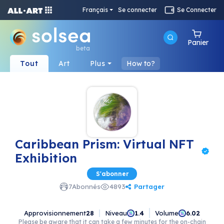
Français
Se connecter
Se Connecter
Panier
beta
Tout
Art
Plus
How to?
Caribbean Prism: Virtual NFT
Exhibition
S'abonner
Partager
7
Abonnés
4893
Approvisionnement
28
Niveau
Volume
1.4
6.02
Please be aware that it can take a few minutes for the on-chain