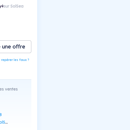
sur SolSea
yé
e une offre
epérer les faux ?
es ventes
8
Scan