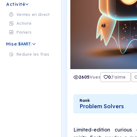
Activité
Ventes en direct
Activité
Paniers
Mise
$AART
Réduire les frais
2605
Vues
0
J'aime
O
Rank
Problem Solvers
Limited-edition curious 