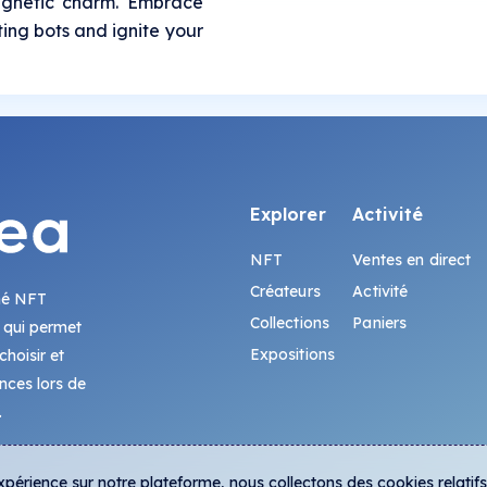
agnetic charm. Embrace
ting bots and ignite your
Explorer
Activité
NFT
Ventes en direct
Créateurs
Activité
hé NFT
Collections
Paniers
 qui permet
Expositions
hoisir et
ences lors de
.
expérience sur notre plateforme, nous collectons des cookies relatif