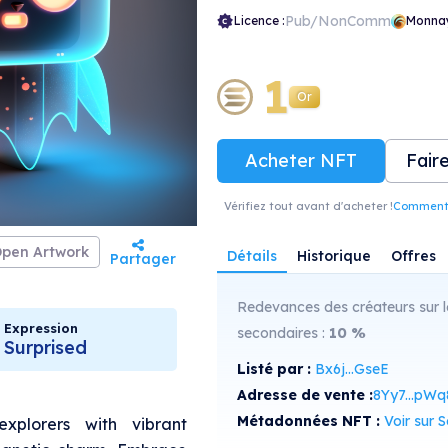
Pub/NonComm
Licence :
Monna
1
Or
Acheter NFT
Fair
Vérifiez tout avant d'acheter !
Comment r
pen Artwork
Détails
Historique
Offres
Partager
Redevances des créateurs sur l
Expression
secondaires :
10
%
Surprised
Listé par :
Bx6j...GseE
Adresse de vente :
8Yy7...pWq
Métadonnées NFT :
Voir sur Sol
explorers with vibrant