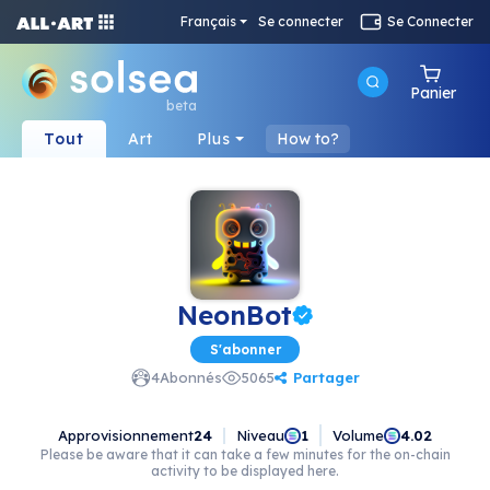
Français
Se connecter
Se Connecter
Panier
beta
Tout
Art
Plus
How to?
NeonBot
S'abonner
Partager
4
Abonnés
5065
Approvisionnement
24
Niveau
Volume
1
4.02
Please be aware that it can take a few minutes for the on-chain
activity to be displayed here.