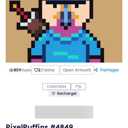
859
Vues
2
J'aime
Open Artwork
Partager
Collectibles
Pfp
Recharger
PixelPuffins #4849