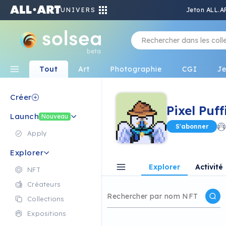
UNIVERS
Jeton ALL.A
beta
Tout
Art
Photographie
CGI
J
Créer
Pixel Puff
Launch
Nouveau
S'abonner
Apply
Explorer
Explorer
Activité
NFT
Créateurs
Collections
Expositions