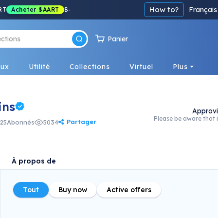
How to?
Français
RT
Acheter
$AART
$
-
Panier
eux
Utilité
Collections
Virtuel
Plus
ins
Approv
Please be aware that i
Partager
25
Abonnés
5034
À propos de
Tout
Buy now
Active offers