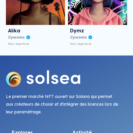
Alika
Dymz
Cywoms
Cywoms
Non répertorié
Non répertorié
Le premier marché NFT ouvert sur Solana qui permet
aux créateurs de choisir et d'intégrer des licences lors de
leur paramétrage.
Explorer
Activité