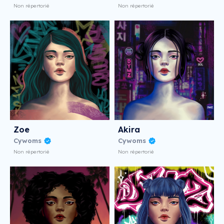
Non répertorié
Non répertorié
Zoe
Akira
Cywoms
Cywoms
Non répertorié
Non répertorié