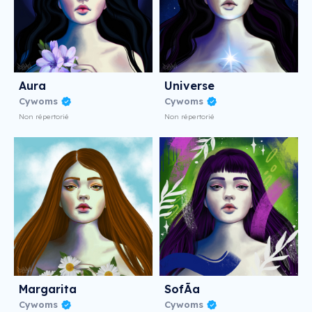
Aura
Universe
Cywoms
Cywoms
Non répertorié
Non répertorié
Margarita
SofÃ­a
Cywoms
Cywoms