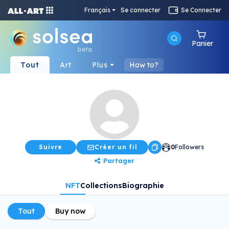
Français
Se connecter
Se Connecter
Panier
beta
Tout
Art
Plus
How to?
Suivre
Créer un fil
0
Followers
Partager
NFT
Collections
Biographie
Tout
Buy now