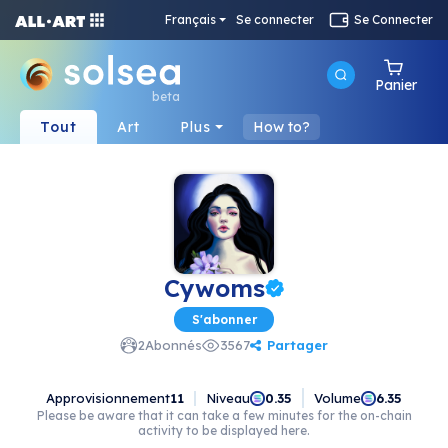
Français
Se connecter
Se Connecter
Panier
beta
Tout
Art
Plus
How to?
Cywoms
S'abonner
Partager
2
Abonnés
3567
Approvisionnement
11
Niveau
Volume
0.35
6.35
Please be aware that it can take a few minutes for the on-chain
activity to be displayed here.