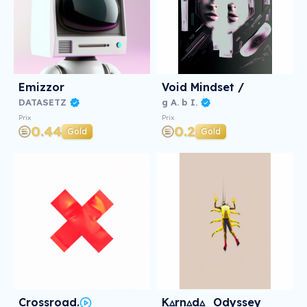
Emizzor
Void Mindset /
DATASETZ
g A. b I.
Prix
Prix
0.44
0.2
Gold
Gold
Crossroad.
K▵rn▵d▵_Odyssey