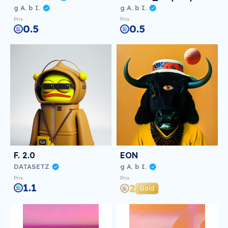
g A. b I.
g A. b I.
Prix
Prix
0.5
0.5
F. 2.0
EON
DATASETZ
g A. b I.
Prix
Prix
1.1
2
Gold