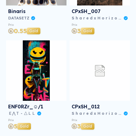
Binaris
CPxSH_007
DATASETZ
S h a r e d x H o r i z o n s
Prix
Prix
0.55
3
Gold
Gold
ENF0RZr_☺/1
CPxSH_012
Ｅ⋀Ｔ - △ＬＬ
S h a r e d x H o r i z o n s
Prix
Prix
5
3
Gold
Gold