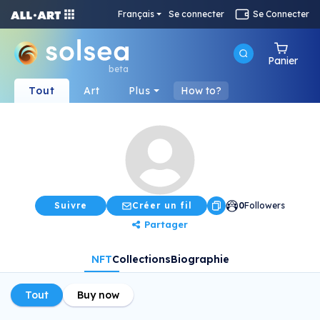
Français
Se connecter
Se Connecter
Panier
beta
Tout
Art
Plus
How to?
Suivre
Créer un fil
0
Followers
Partager
NFT
Collections
Biographie
Tout
Buy now