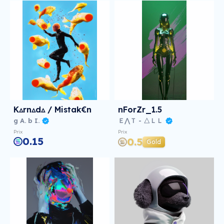
K▵rn▵d▵ / Mistak€n
nForZr_1.5
g A. b I.
Ｅ⋀Ｔ - △ＬＬ
Prix
Prix
0.15
0.5
Gold