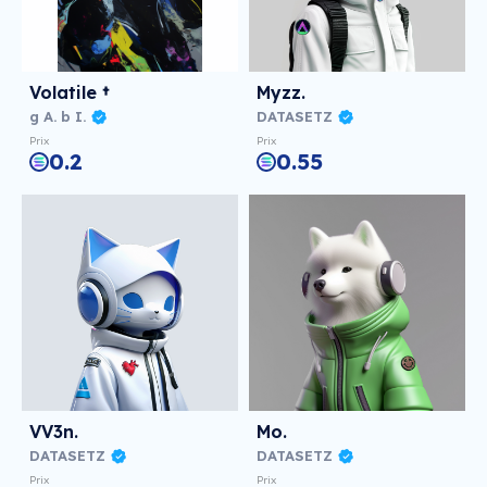
Volatile †
Myzz.
g A. b I.
DATASETZ
Prix
Prix
0.2
0.55
VV3n.
Mo.
DATASETZ
DATASETZ
Prix
Prix