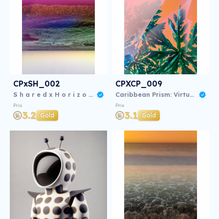
CPxSH_002
CPXCP_009
S h a r e d x H o r i z o n s
Caribbean Prism: Virtual NFT Exhibition
Prix
Prix
3.2
3.1
Gold
Gold