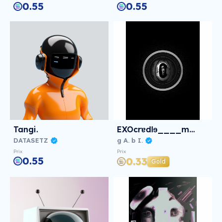
0.55
0.55
Tangi.
EXOcrɐdlɘ____module✦
DATASETZ
g A. b I.
Prix
Prix
0.55
0.33
Gold