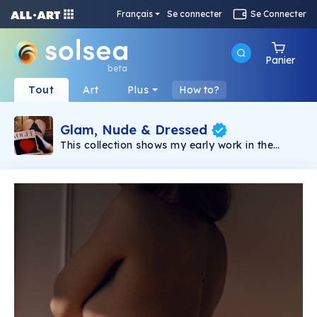
Français
Se connecter
Se Connecter
Panier
beta
Tout
Art
Plus
How to?
Glam, Nude & Dressed
This collection shows my early work in the
journey of exploring glamour photography