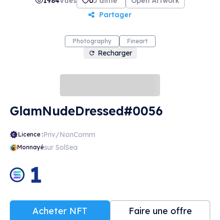
1984
Vues
0
J'aime
Open Artwork
Partager
Photography
Fineart
Recharger
GlamNudeDressed#0056
Priv/NonComm
Licence :
sur SolSea
Monnayé
1
Acheter NFT
Faire une offre