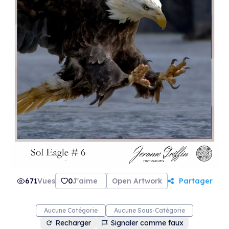
671
Vues
0
J'aime
Open Artwork
Partager
Aucune Catégorie
Aucune Sous-Catégorie
Recharger
Signaler comme faux