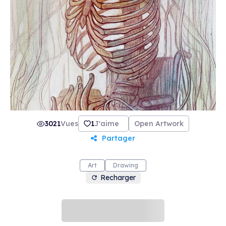
3021
Vues
1
J'aime
Open Artwork
Partager
Art
Drawing
Recharger