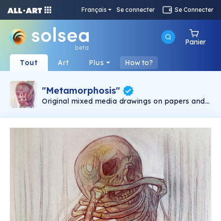
Français
Se connecter
Se Connecter
Panier
beta
Tout
Art
Plus
How to?
"Metamorphosis"
Original mixed media drawings on papers and
canvases.