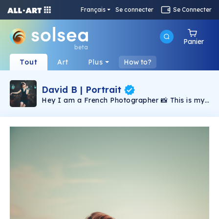
Français
Se connecter
Se Connecter
Panier
beta
Tout
Art
Plus
How to?
David B | Portrait
Hey I am a French Photographer 📸 This is my
Portrait Collection. I hope you will enjoy it 🌟
Royalties are shared with my models 💰 |