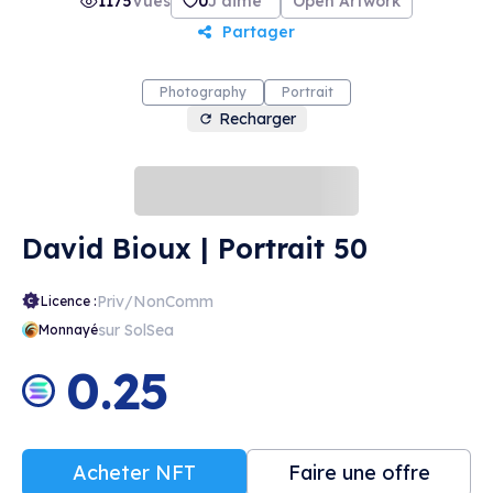
1175
Vues
0
J'aime
Open Artwork
Partager
Photography
Portrait
Recharger
David Bioux | Portrait 50
Priv/NonComm
Licence :
sur SolSea
Monnayé
0.25
Acheter NFT
Faire une offre