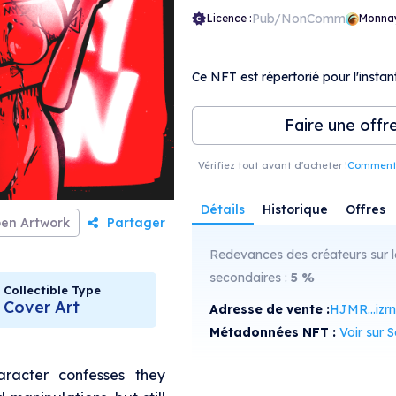
Pub/NonComm
Licence :
Monna
Ce NFT est répertorié pour l'instant
Faire une offr
Vérifiez tout avant d'acheter !
Comment r
Détails
Historique
Offres
en Artwork
Partager
Redevances des créateurs sur l
secondaires :
5
%
Collectible Type
Cover Art
Adresse de vente :
HJMR...izrn
Métadonnées NFT :
Voir sur Sol
racter confesses they