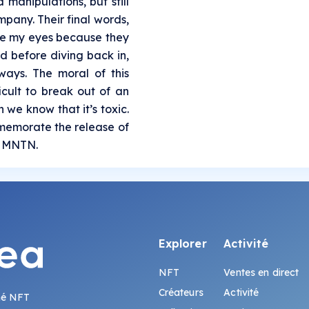
d manipulations, but still
mpany. Their final words,
se my eyes because they
ed before diving back in,
l ways. The moral of this
ficult to break out of an
 we know that it’s toxic.
ommemorate the release of
K MNTN.
Explorer
Activité
NFT
Ventes en direct
Créateurs
Activité
hé NFT