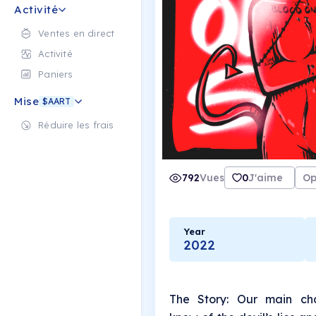
Activité
Ventes en direct
Activité
Paniers
Mise
$AART
Réduire les frais
792
Vues
0
J'aime
Op
Year
2022
The Story: Our main cha