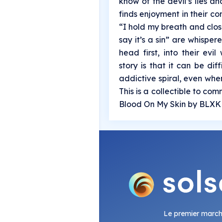
know of the devil’s lies an
finds enjoyment in their co
“I hold my breath and clo
say it’s a sin” are whisper
head first, into their evi
story is that it can be dif
addictive spiral, even when
This is a collectible to c
Blood On My Skin by BLX
Le premier marc