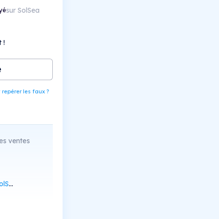
sur SolSea
yé
 !
e
epérer les faux ?
es ventes
Scan