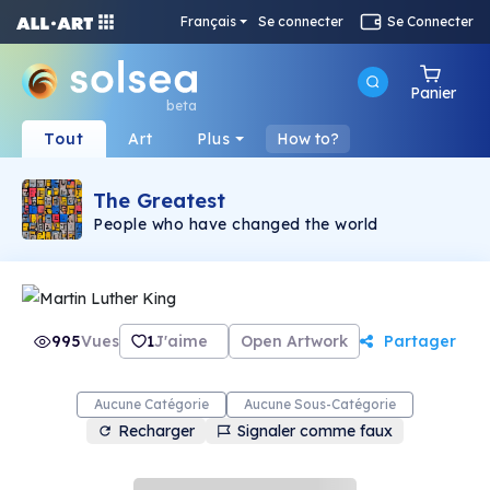
Français
Se connecter
Se Connecter
Panier
beta
Tout
Art
Plus
How to?
The Greatest
People who have changed the world
995
Vues
1
J'aime
Open Artwork
Partager
Aucune Catégorie
Aucune Sous-Catégorie
Recharger
Signaler comme faux