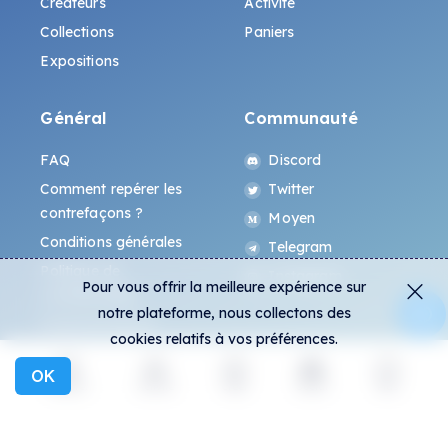
Créateurs
Activité
Collections
Paniers
Expositions
Général
Communauté
FAQ
Discord
Comment repérer les
Twitter
contrefaçons ?
Moyen
Conditions générales
Telegram
Politique de
Instagram
Pour vous offrir la meilleure expérience sur
confidentialité
notre plateforme, nous collectons des
Protocole All-Art
cookies relatifs à vos préférences.
OK
Explorer
Activité
Créer
Social
Plus