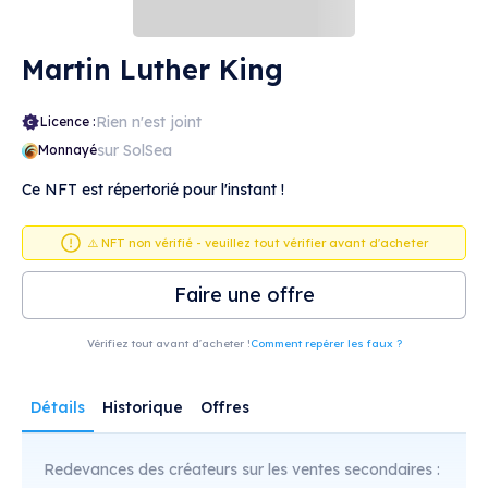
Martin Luther King
Rien n'est joint
Licence :
sur SolSea
Monnayé
Ce NFT est répertorié pour l'instant !
⚠️ NFT non vérifié - veuillez tout vérifier avant d'acheter
Faire une offre
Vérifiez tout avant d'acheter !
Comment repérer les faux ?
Détails
Historique
Offres
Redevances des créateurs sur les ventes secondaires :