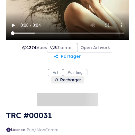
1274
Vues
3
J'aime
Open Artwork
Partager
Art
Painting
Recharger
TRC #00031
Pub/NonComm
Licence :