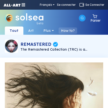
Français
Se connecter
Se Connecter
Panier
beta
Tout
Art
Plus
How to?
REMASTERED
The Remastered Collection (TRC) is a
comprehensive collection of hundreds of
award-winning artists' lifetime works produced
by artWormz DAO, a decentralized
autonomous organization owned by its artists
members. These original artworks are in
museums and private collections worldwide.
Digital rights for all the works in this collection
were retained by ArtWormz DAO.