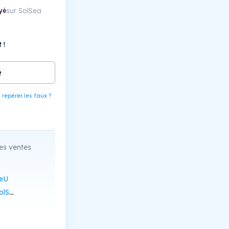
sur SolSea
yé
 !
e
epérer les faux ?
es ventes
eU
Scan