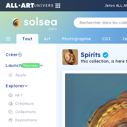
UNIVERS
Jeton ALL.A
beta
Tout
Art
Photographie
CGI
J
Spirits
Créer
this collection, is her
Launch
of their legacy
Nouveau
Apply
Explorer
NFT
Créateurs
Collections
Expositions