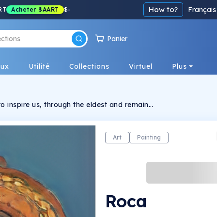
How to?
Français
RT
Acheter
$AART
$
-
Panier
eux
Utilité
Collections
Virtuel
Plus
e to inspire us, through the eldest and remain
Art
Painting
Roca