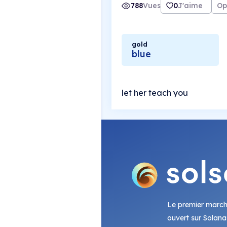
788
Vues
0
J'aime
Op
gold
blue
let her teach you
Le premier marc
ouvert sur Solana