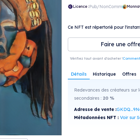
Pub/NonComm
Licence :
Monna
Ce NFT est répertorié pour l'instant
Faire une offr
Vérifiez tout avant d'acheter !
Comment r
Détails
Historique
Offres
Redevances des créateurs sur l
secondaires :
20
%
Adresse de vente :
GKDQ...9N
Métadonnées NFT :
Voir sur Sol