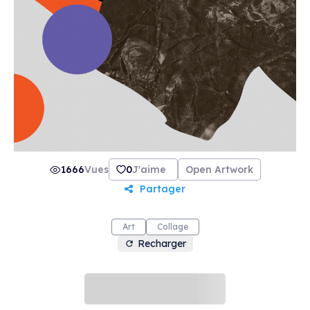
1666
Vues
0
J'aime
Open Artwork
Partager
Art
Collage
Recharger