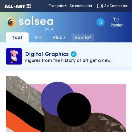
Français
Se connecter
Se Connecter
Panier
beta
Tout
Art
Plus
How to?
Digital Graphics
Figures from the history of art get a new
context displaced from the environment in
which we are used to encountering them. These
works reflect social values and create a new
relationship in an unfamiliar environment.