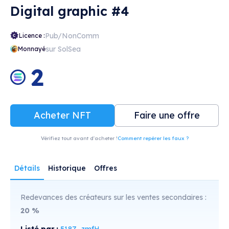
Digital graphic #4
Pub/NonComm
Licence :
sur SolSea
Monnayé
2
Acheter NFT
Faire une offre
Vérifiez tout avant d'acheter !
Comment repérer les faux ?
Détails
Historique
Offres
Redevances des créateurs sur les ventes secondaires :
20
%
Listé par :
518Z...zmfH