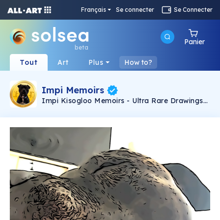
Français
Se connecter
Se Connecter
Panier
beta
Tout
Art
Plus
How to?
Impi Memoirs
Impi Kisogloo Memoirs - Ultra Rare Drawings
of the cutest Staffordshire cross Pit Bull-terrier
ever... (born Jan 2010)