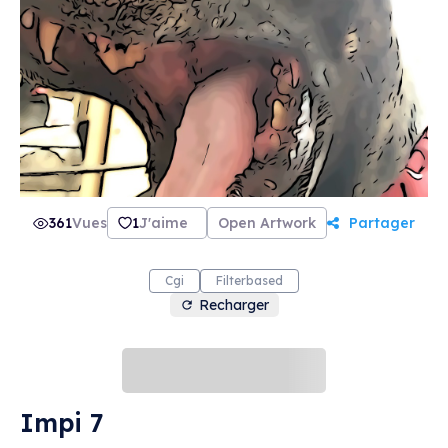
361
Vues
1
J'aime
Open Artwork
Partager
Cgi
Filterbased
Recharger
Impi 7