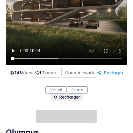
748
Vues
1
J'aime
Open Artwork
Partager
Virtual
Estate
Recharger
Olympus