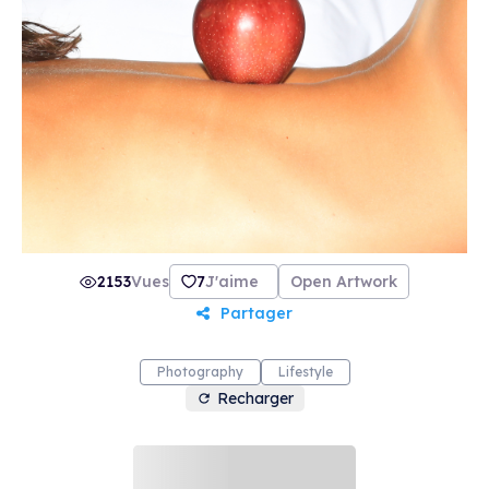
2153
Vues
7
J'aime
Open Artwork
Partager
Photography
Lifestyle
Recharger