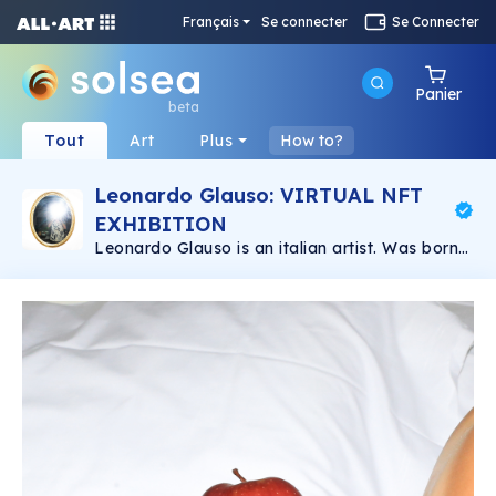
Français
Se connecter
Se Connecter
Panier
beta
Tout
Art
Plus
How to?
Leonardo Glauso: VIRTUAL NFT
EXHIBITION
Leonardo Glauso is an italian artist. Was born
in Florence in 1989. He has a degree in Graphic
Design and has studied Photography in
Florence for a year. He got into fashion
photography and he has improved since then.
At the moment he lives and works in Florence
where he is envolved in different creative
projects and collaborations.