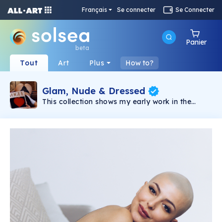
Français
Se connecter
Se Connecter
Panier
beta
Tout
Art
Plus
How to?
Glam, Nude & Dressed
This collection shows my early work in the
journey of exploring glamour photography