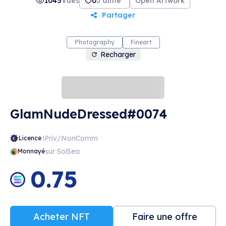
1045
Vues
0
J'aime
Open Artwork
Partager
Photography
Fineart
Recharger
GlamNudeDressed#0074
Priv/NonComm
Licence :
sur SolSea
Monnayé
0.75
Acheter NFT
Faire une offre