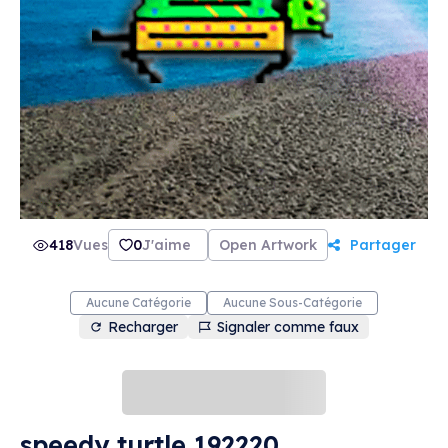
418
Vues
0
J'aime
Open Artwork
Partager
Aucune Catégorie
Aucune Sous-Catégorie
Recharger
Signaler comme faux
speedy turtle 192220