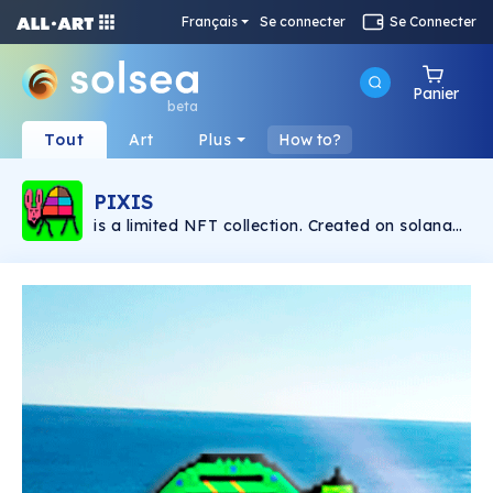
Français
Se connecter
Se Connecter
Panier
beta
Tout
Art
Plus
How to?
PIXIS
is a limited NFT collection. Created on solana
blockchain. Paintings & music by: Manuel
Ballester.