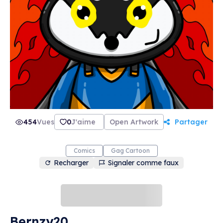
454
Vues
0
J'aime
Open Artwork
Partager
Comics
Gag Cartoon
Recharger
Signaler comme faux
Bernzy20