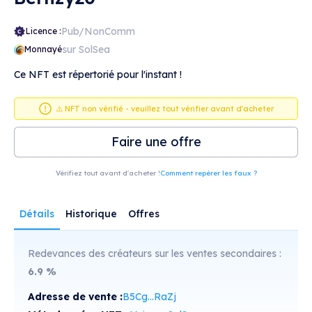
Pub/NonComm
Licence :
sur SolSea
Monnayé
Ce NFT est répertorié pour l'instant !
⚠️ NFT non vérifié - veuillez tout vérifier avant d'acheter
Faire une offre
Vérifiez tout avant d'acheter !
Comment repérer les faux ?
Détails
Historique
Offres
Redevances des créateurs sur les ventes secondaires :
6.9
%
Adresse de vente :
B5Cg...RaZj