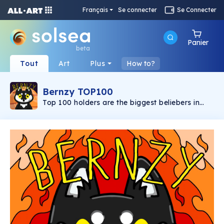
Français
Se connecter
Se Connecter
Panier
beta
Tout
Art
Plus
How to?
Bernzy TOP100
Top 100 holders are the biggest beliebers in
this project! This is how they can show this!