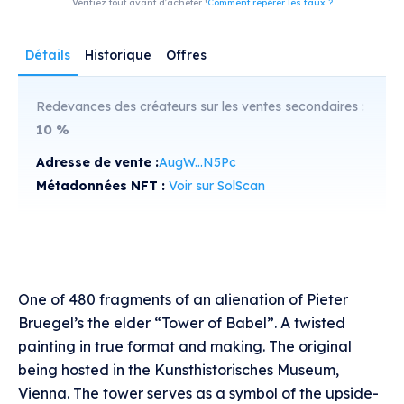
Vérifiez tout avant d'acheter !
Comment repérer les faux ?
Détails
Historique
Offres
Redevances des créateurs sur les ventes secondaires :
10
%
Adresse de vente :
AugW...N5Pc
Métadonnées NFT :
Voir sur SolScan
One of 480 fragments of an alienation of Pieter
Bruegel’s the elder “Tower of Babel”. A twisted
painting in true format and making. The original
being hosted in the Kunsthistorisches Museum,
Vienna. The tower serves as a symbol of the upside-