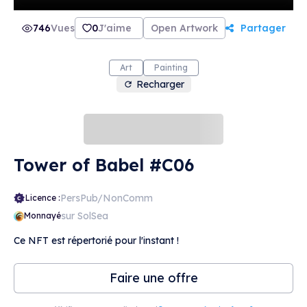
746
Vues
0
J'aime
Open Artwork
Partager
Art
Painting
Recharger
Tower of Babel #C06
PersPub/NonComm
Licence :
sur SolSea
Monnayé
Ce NFT est répertorié pour l'instant !
Faire une offre