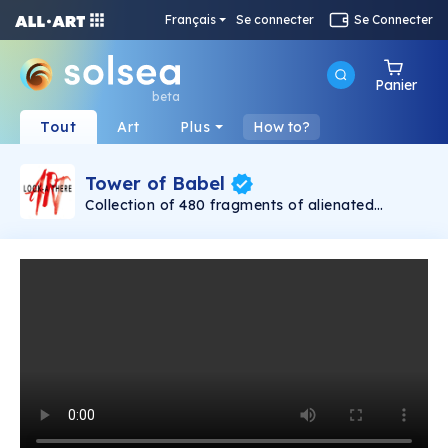
Français
Se connecter
Se Connecter
Panier
beta
Tout
Art
Plus
How to?
Tower of Babel
Collection of 480 fragments of alienated
painting „Tower of Babel". This painting by
Rudolf Reither is an alienation of the original by
Pieter Bruegel the elder, hosted in the
Kunsthistorisches Museum, Vienna. The tower
serves as a symbol of the upside-down world,
the arrogance and inadequacy of human
activity. By adding the twist of the Gasometer
in Vienna and a ship burning, it takes it into the
21th century and reminds on today's relevance
of the original.