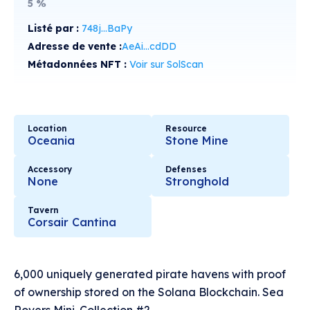
5
%
Listé par :
748j...BaPy
Adresse de vente :
AeAi...cdDD
Métadonnées NFT :
Voir sur SolScan
Location
Resource
Oceania
Stone Mine
Accessory
Defenses
None
Stronghold
Tavern
Corsair Cantina
6,000 uniquely generated pirate havens with proof
of ownership stored on the Solana Blockchain. Sea