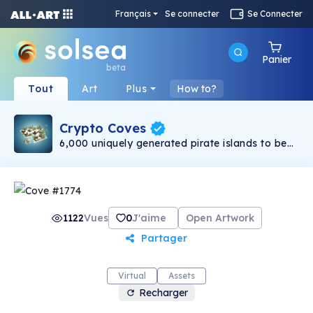
Français
Se connecter
Se Connecter
Panier
beta
Tout
Art
Plus
How to?
Crypto Coves
6,000 uniquely generated pirate islands to be
used as the base for the Sea Rovers metaverse.
Top 1000 will have access to the VIP Tortuga
lounge. Beware the island eating Kraken..
1122
Vues
0
J'aime
Open Artwork
Partager
Virtual
Assets
Recharger