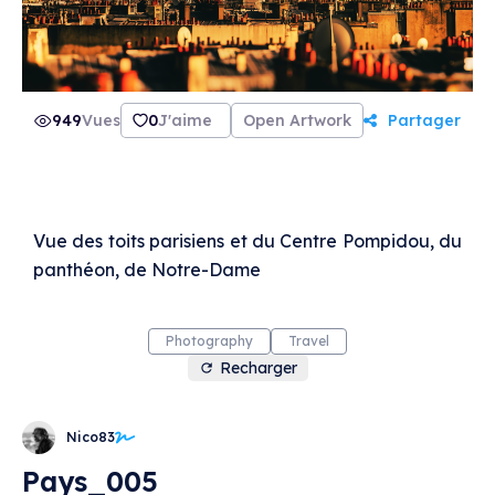
949
Vues
0
J'aime
Open Artwork
Partager
Vue des toits parisiens et du Centre Pompidou, du
panthéon, de Notre-Dame
Photography
Travel
Recharger
Nico83
Pays_005