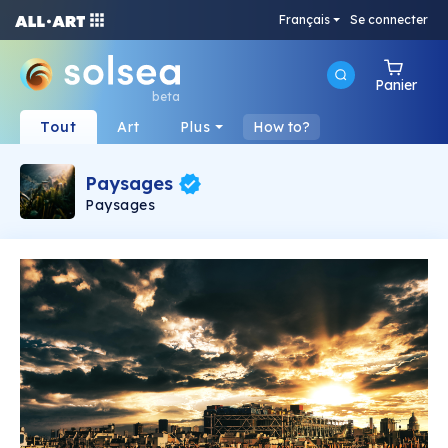
Français
Se connecter
Panier
beta
Tout
Art
Plus
How to?
Paysages
Paysages