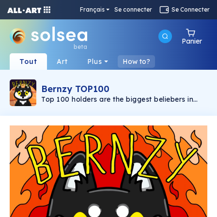
Français
Se connecter
Se Connecter
Panier
beta
Tout
Art
Plus
How to?
Bernzy TOP100
Top 100 holders are the biggest beliebers in
this project! This is how they can show this!