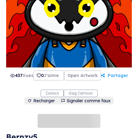
437
Vues
0
J'aime
Open Artwork
Partager
Comics
Gag Cartoon
Recharger
Signaler comme faux
Bernzy5