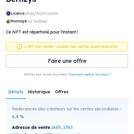
Pub/NonComm
Licence :
sur SolSea
Monnayé
Ce NFT est répertorié pour l'instant !
⚠️ NFT non vérifié - veuillez tout vérifier avant d'acheter
Faire une offre
Vérifiez tout avant d'acheter !
Comment repérer les faux ?
Détails
Historique
Offres
Redevances des créateurs sur les ventes secondaires :
6.9
%
Adresse de vente :
A6fi...17k3