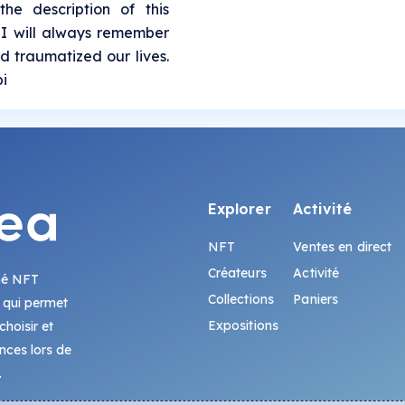
the description of this
s. I will always remember
 traumatized our lives.
i
Explorer
Activité
NFT
Ventes en direct
Créateurs
Activité
hé NFT
Collections
Paniers
 qui permet
Expositions
hoisir et
ences lors de
.