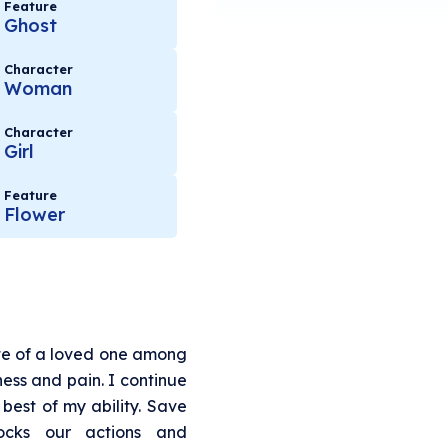
Feature
Ghost
Character
Woman
Character
Girl
Feature
Flower
tte of a loved one among
ness and pain. I continue
 best of my ability. Save
locks our actions and