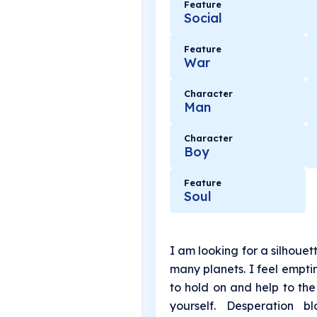
Feature
Social
Feature
War
Character
Man
Character
Boy
Feature
Soul
I am looking for a silhoue
many planets. I feel empti
to hold on and help to the
yourself. Desperation b