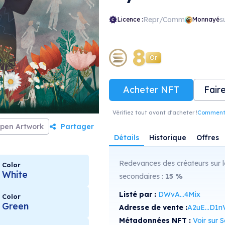
Repr/Comm
s
Licence :
Monnayé
8
Or
Acheter NFT
Fair
Vérifiez tout avant d'acheter !
Comment r
pen Artwork
Partager
Détails
Historique
Offres
Redevances des créateurs sur l
Color
White
secondaires :
15
%
Listé par :
DWvA...4Mix
Color
Green
Adresse de vente :
A2uE...D1n
Métadonnées NFT :
Voir sur Sol