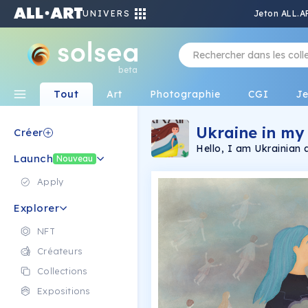
UNIVERS
Jeton ALL.A
beta
Tout
Art
Photographie
CGI
J
Ukraine in my
Créer
Hello, I am Ukrainian a
Launch
happening with me, my
Nouveau
my emotions in my art.
value of life and human
Apply
Explorer
NFT
Créateurs
Collections
Expositions