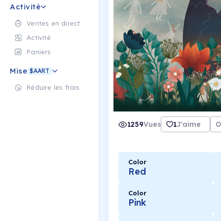
Activité
Ventes en direct
Activité
Paniers
Mise
$AART
Réduire les frais
1259
Vues
1
J'aime
O
Color
Red
Color
Pink