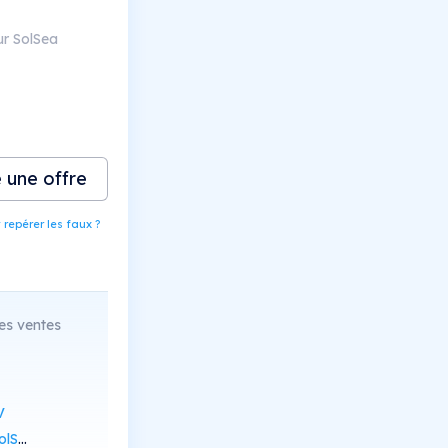
ur SolSea
e une offre
epérer les faux ?
es ventes
V
Scan