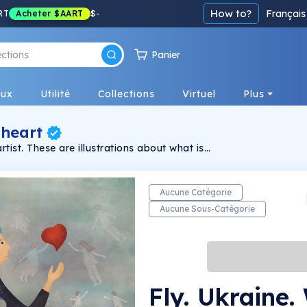
How to?
Français
RT
Acheter
$AART
$
-
Panier
eux
Utilité
Collections
Virtuel
Plus
 heart
rtist. These are illustrations about what is
 family and my friends now. My feelings and
 My thoughts about the meaning of life,
ity at the time of destruction.
Aucune Catégorie
Aucune Sous-Catégorie
Fly. Ukraine.