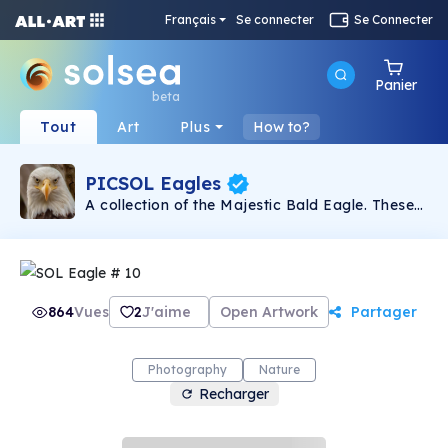
Français
Se connecter
Se Connecter
Panier
beta
Tout
Art
Plus
How to?
PICSOL Eagles
A collection of the Majestic Bald Eagle. These
are the first ever Solana minted eagle photos
giving them historic value.. The future is bright !
Some of all proceeds will go towards making
this world a better place. We will always pay it
forward.
864
Vues
2
J'aime
Open Artwork
Partager
Photography
Nature
Recharger