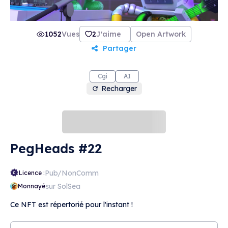
1052
Vues
2
J'aime
Open Artwork
Partager
Cgi
AI
Recharger
PegHeads #22
Pub/NonComm
Licence :
sur SolSea
Monnayé
Ce NFT est répertorié pour l'instant !