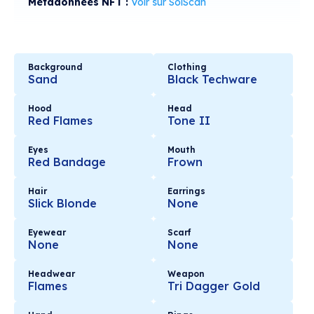
Métadonnées NFT :
Voir sur SolScan
Background
Clothing
Sand
Black Techware
Hood
Head
Red Flames
Tone II
Eyes
Mouth
Red Bandage
Frown
Hair
Earrings
Slick Blonde
None
Eyewear
Scarf
None
None
Headwear
Weapon
Flames
Tri Dagger Gold