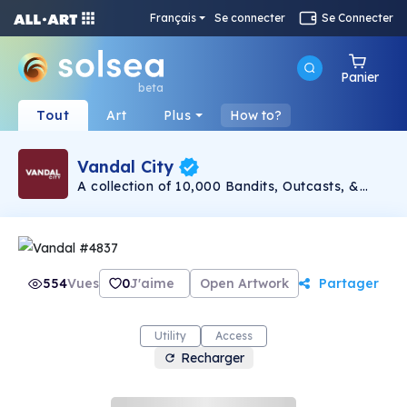
Français
Se connecter
Se Connecter
Panier
beta
Tout
Art
Plus
How to?
Vandal City
A collection of 10,000 Bandits, Outcasts, &
Misfits of the Metaverse. Vandal City is the
epicenter of Web3 innovation, fostering top-tier
utilities and art.
554
Vues
0
J'aime
Open Artwork
Partager
Utility
Access
Recharger