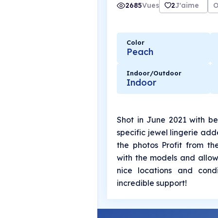
2685
Vues
2
J'aime
O
Color
Peach
Indoor/Outdoor
Indoor
Shot in June 2021 with be
specific jewel lingerie add
the photos Profit from t
with the models and allow
nice locations and condi
incredible support!