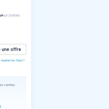
sur SolSea
yé
e une offre
epérer les faux ?
es ventes
Q