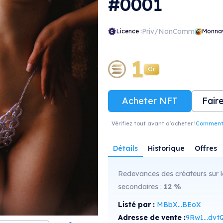
#0001
Priv/NonComm
Licence :
Monna
1
Or
Acheter NFT
Fair
Vérifiez tout avant d'acheter !
Comment r
Détails
Historique
Offres
Redevances des créateurs sur l
secondaires :
12
%
Listé par :
MBbX...BEoX
Adresse de vente :
9Rw1...dvt