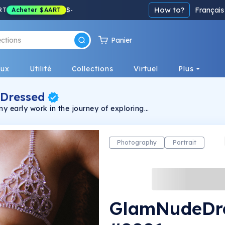
How to?
Français
RT
Acheter
$AART
$
-
Panier
eux
Utilité
Collections
Virtuel
Plus
 Dressed
my early work in the journey of exploring
Photography
Portrait
GlamNudeDr