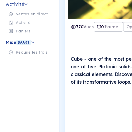
Activité
Ventes en direct
Activité
770
Vues
0
J'aime
Op
Paniers
Mise
$AART
Réduire les frais
Cube - one of the most pe
one of five Platonic solids
classical elements. Discover
of its transformative loops.