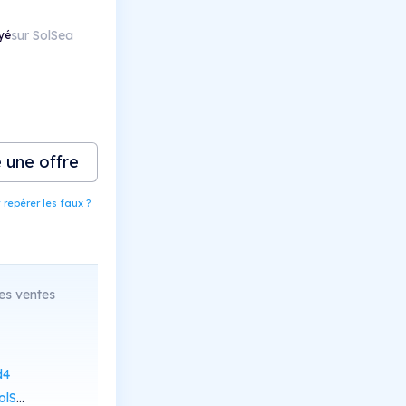
sur SolSea
yé
e une offre
epérer les faux ?
es ventes
d4
Scan