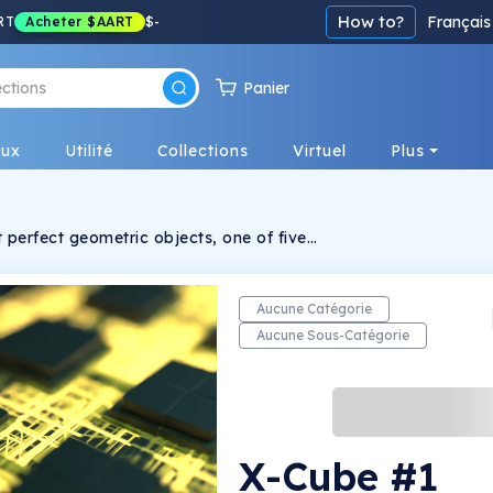
How to?
Français
RT
Acheter
$AART
$
-
Panier
eux
Utilité
Collections
Virtuel
Plus
 perfect geometric objects, one of five
nstituents of the classical elements. Discover
es of its transformative loops.
Aucune Catégorie
Aucune Sous-Catégorie
X-Cube #1