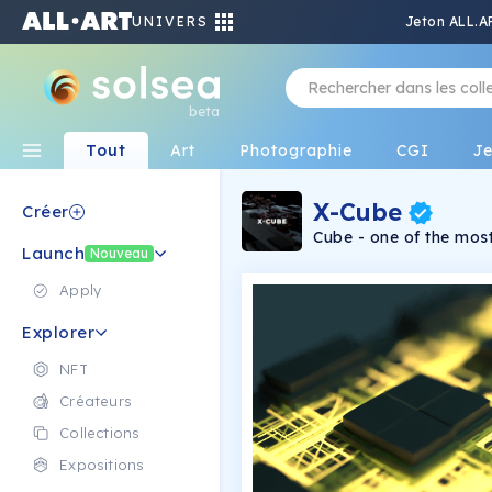
UNIVERS
Jeton ALL.A
beta
Tout
Art
Photographie
CGI
J
X-Cube
Créer
Cube - one of the most
Launch
Platonic solids, the co
Nouveau
the infinite possibiliti
Apply
Explorer
NFT
Créateurs
Collections
Expositions