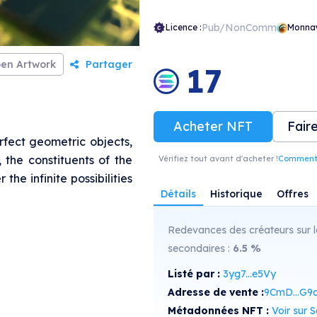
Pub/NonComm
Licence :
Monna
en Artwork
Partager
17
Acheter NFT
Fair
rfect geometric objects,
, the constituents of the
Vérifiez tout avant d'acheter !
Comment r
 the infinite possibilities
Détails
Historique
Offres
Redevances des créateurs sur l
secondaires :
6.5
%
Listé par :
3yg7...e5Vy
Adresse de vente :
9CmD...G9
Métadonnées NFT :
Voir sur Sol