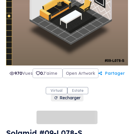
970
Vues
0
J'aime
Open Artwork
Partager
Virtual
Estate
Recharger
Solamid #09-L078-S