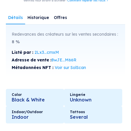
Vérifiez tout avant d'acheter !
Comment repérer les faux ?
Détails
Historique
Offres
Redevances des créateurs sur les ventes secondaires :
8
%
Listé par :
2Lx3...cmxM
Adresse de vente :
8wJE...M66R
Métadonnées NFT :
Voir sur SolScan
Color
Lingerie
Black & White
Unknown
Indoor/Outdoor
Tattoos
Indoor
Several