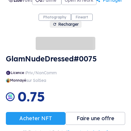
1338
Vues
0
J'aime
Open Artwork
Partager
Photography
Fineart
Recharger
GlamNudeDressed#0075
Priv/NonComm
Licence :
sur SolSea
Monnayé
0.75
Acheter NFT
Faire une offre