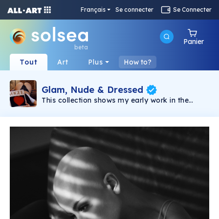
Français
Se connecter
Se Connecter
Panier
beta
Tout
Art
Plus
How to?
Glam, Nude & Dressed
This collection shows my early work in the
journey of exploring glamour photography