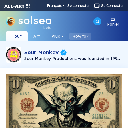
Français
Se connecter
Se Connecter
Panier
beta
Tout
Art
Plus
How to?
Sour Monkey
Sour Monkey Productions was founded in 1993
out of a passion for art and music.