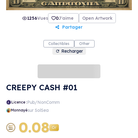
1256
Vues
0
J'aime
Open Artwork
Partager
Collectibles
Other
Recharger
CREEPY CASH #01
Pub/NonComm
Licence :
sur SolSea
Monnayé
0.08
Or