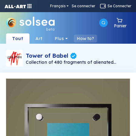
Français
Se connecter
Se Connecter
Panier
beta
Tout
Art
Plus
How to?
Tower of Babel
Collection of 480 fragments of alienated
painting „Tower of Babel". This painting by
Rudolf Reither is an alienation of the original by
Pieter Bruegel the elder, hosted in the
Kunsthistorisches Museum, Vienna. The tower
serves as a symbol of the upside-down world,
the arrogance and inadequacy of human
activity. By adding the twist of the Gasometer
in Vienna and a ship burning, it takes it into the
21th century and reminds on today's relevance
of the original.