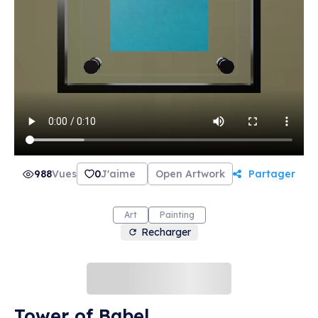
988
Vues
0
J'aime
Open Artwork
Partager
Art
Painting
Recharger
Tower of Babel