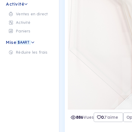
Activité
Ventes en direct
Activité
Paniers
Mise
$AART
Réduire les frais
886
Vues
0
J'aime
Op