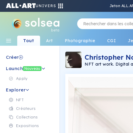
UNIVERS
Jeton ALL.A
beta
Tout
Art
Photographie
CGI
J
Christopher N
Créer
NFT art work. Digital 
Launch
Nouveau
Apply
Explorer
NFT
Créateurs
Collections
Expositions