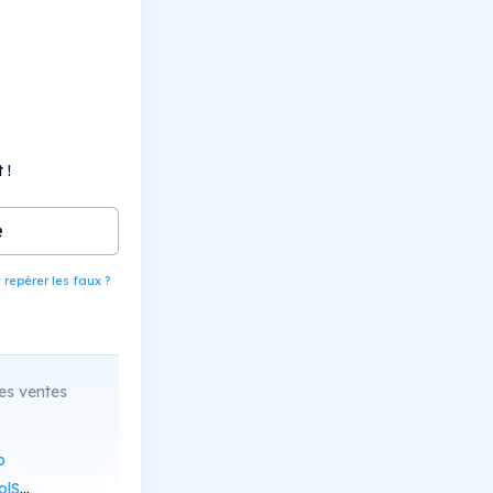
 !
e
epérer les faux ?
es ventes
p
Scan