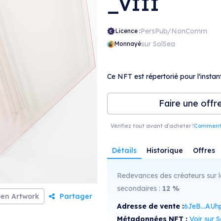
_VIII
PersPub/NonComm
Licence :
sur SolSea
Monnayé
Ce NFT est répertorié pour l'instant
Faire une offr
Vérifiez tout avant d'acheter !
Comment r
Détails
Historique
Offres
Redevances des créateurs sur l
secondaires :
12
%
en Artwork
Partager
Adresse de vente :
6JeB...AUh
Métadonnées NFT :
Voir sur Sol