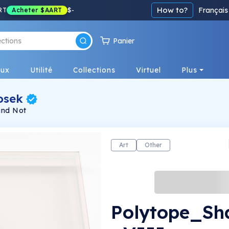
How to?
Français
RT
Acheter
$AART
$
-
Panier
eux
Utilité
Collections
Virtuel
Plus
osek
and Not
Art
Other
Polytope_S