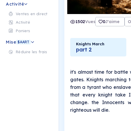
Activité
Ventes en direct
1502
Vues
0
J'aime
O
Activité
Paniers
Mise
$AART
Knights March
part 2
Réduire les frais
it's almost time for battl
gates. Knights marching 
from a tyrant who enslave
that every knight take I
change. the Innocents w
righteous will die.