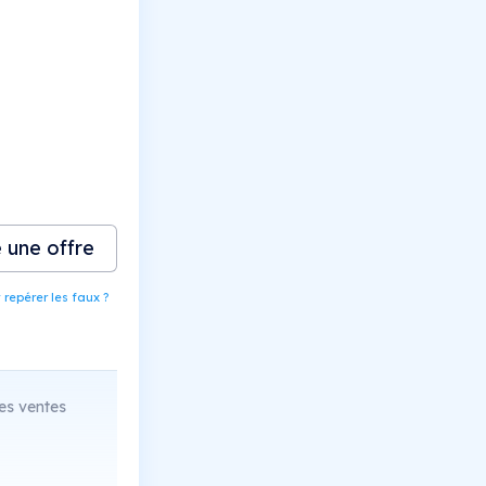
e une offre
epérer les faux ?
es ventes