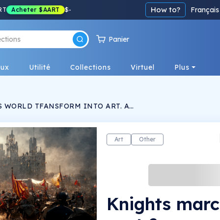
How to?
Français
RT
Acheter
$AART
$
-
Panier
eux
Utilité
Collections
Virtuel
Plus
 WORLD TFANSFORM INTO ART. A
er detailed IN 8K generated by an AI creating
m
ways .
Art
Other
Knights marc