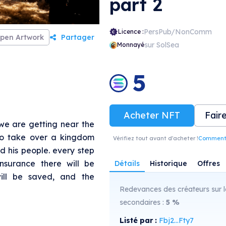
part 2
PersPub/NonComm
Licence :
pen Artwork
Partager
sur SolSea
Monnayé
5
Acheter NFT
Fair
e we are getting near the
to take over a kingdom
Vérifiez tout avant d'acheter !
Comment r
d his people. every step
nsurance there will be
Détails
Historique
Offres
ill be saved, and the
Redevances des créateurs sur l
secondaires :
5
%
Listé par :
Fbj2...Fty7