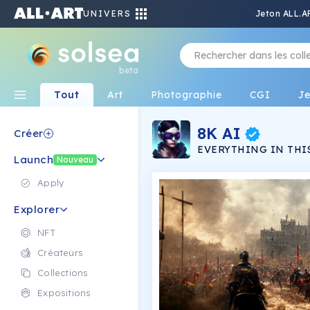
UNIVERS
Jeton ALL.A
beta
Tout
Art
Photographie
CGI
J
8K AI
Créer
EVERYTHING IN THIS
Launch
collection of full hyp
Nouveau
realistic masterpieces. makes realistic edits to existing images fro
a natural texts prompt. over 1000 will be minted follow my twitter
Apply
for updates and givea
Explorer
NFT
Créateurs
Collections
Expositions