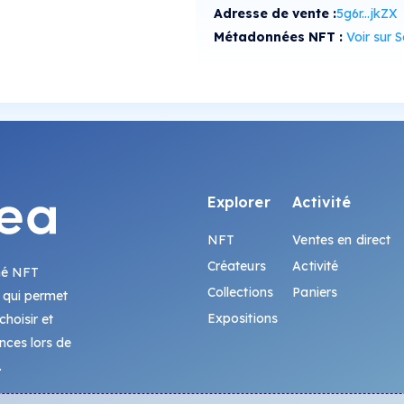
Adresse de vente :
5g6r...jkZX
Métadonnées NFT :
Voir sur Sol
Explorer
Activité
NFT
Ventes en direct
Créateurs
Activité
hé NFT
Collections
Paniers
 qui permet
Expositions
hoisir et
ences lors de
.