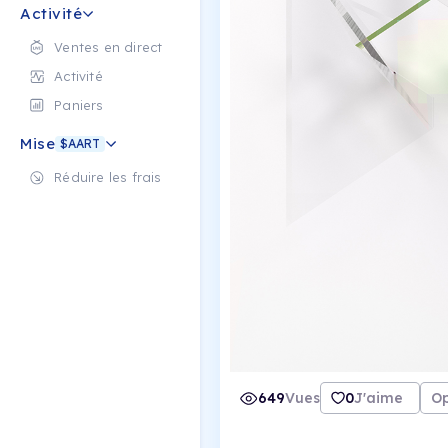
Activité
Ventes en direct
Activité
Paniers
Mise
$AART
Réduire les frais
649
Vues
0
J'aime
Op