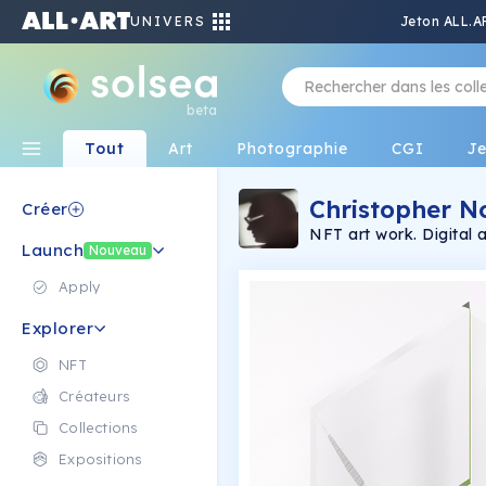
UNIVERS
Jeton ALL.A
beta
Tout
Art
Photographie
CGI
J
Christopher N
Créer
NFT art work. Digital 
Launch
Nouveau
Apply
Explorer
NFT
Créateurs
Collections
Expositions