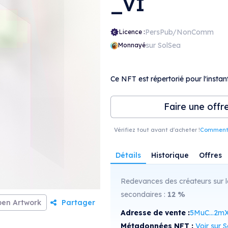
_VI
PersPub/NonComm
Licence :
sur SolSea
Monnayé
Ce NFT est répertorié pour l'instant
Faire une offr
Vérifiez tout avant d'acheter !
Comment r
Détails
Historique
Offres
Redevances des créateurs sur l
secondaires :
12
%
en Artwork
Partager
Adresse de vente :
5MuC...2m
Métadonnées NFT :
Voir sur Sol