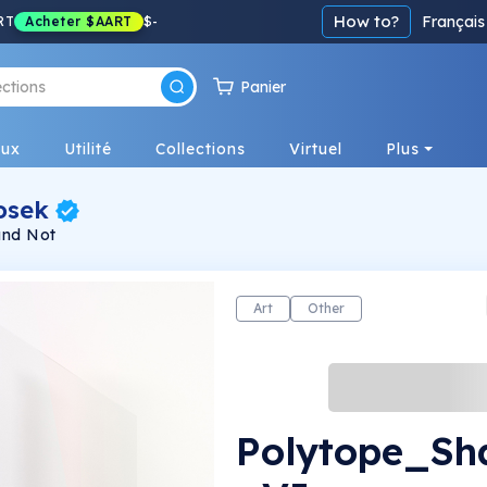
How to?
Français
RT
Acheter
$AART
$
-
Panier
eux
Utilité
Collections
Virtuel
Plus
osek
and Not
Art
Other
Polytope_S