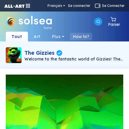
Français
Se connecter
Se Connecter
Panier
beta
Tout
Art
Plus
How to?
The Gizzies
Welcome to the fantastic world of Gizzies! The
cute and sweet monsters from far away are
looking for a Home and for someone who can
take care of them! Collect them all!