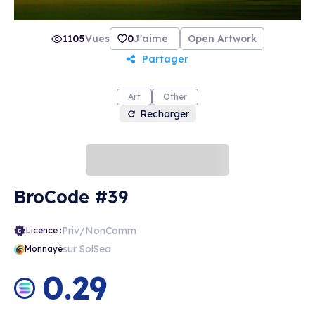
1105
Vues
0
J'aime
Open Artwork
Partager
Art
Other
Recharger
BroCode #39
Priv/NonComm
Licence :
sur SolSea
Monnayé
0.29