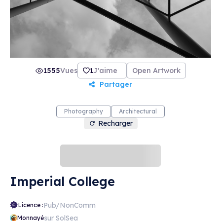
1555
Vues
1
J'aime
Open Artwork
Partager
Photography
Architectural
Recharger
Imperial College
Pub/NonComm
Licence :
sur SolSea
Monnayé