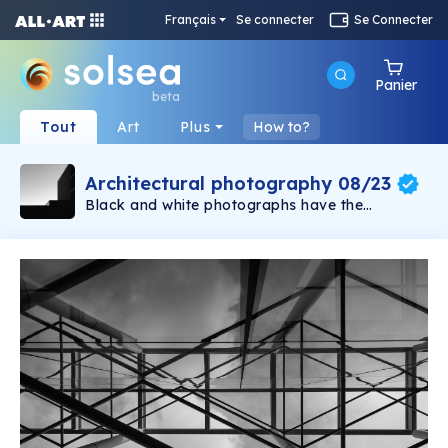
Français
Se connecter
Se Connecter
Panier
beta
Tout
Art
Plus
How to?
Architectural photography 08/23
Black and white photographs have the
capacity to reveal the essence of a building.
This is a best of selection with 10 carefully
selected kvd_works realized in August 23.